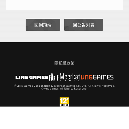
回到頂端
回公告列表
隱私權政策
ⓒLINE Games Corporation & Meerkat Games Co., Ltd. All Rights Reserved.
© vnggames. All Rights Reserved.
•《創世紀戰M：阿修羅計畫》依遊戲軟體分級管理辦法分類為：輔12級。
•遊戲情節涉及性，角色穿著凸顯性特徵之服飾或裝扮、暴力情節，有打鬥、攻擊等未
達血腥之畫面或有輕微恐怖之畫面。
•請注意遊戲時間，避免沉迷於遊戲。遊戲內部分內容或服務需另行支付其他費用。
•本遊戲由新加坡商維技遊戲股份有限公司台灣分公司進行代理。