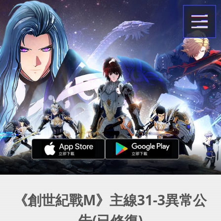
《創世紀戰M》主線31-3異常公
告(已修復)