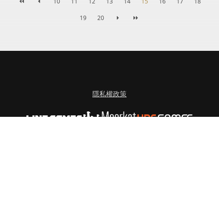
10
11
12
13
14
15
16
17
18
19
20
隱私權政策
ⓒLINE Games Corporation & Meerkat Games Co., Ltd. All Rights Reserved.
© vnggames. All Rights Reserved.
•《創世紀戰M：阿修羅計畫》依遊戲軟體分級管理辦法分類為：輔12級。
•遊戲情節涉及性，角色穿著凸顯性特徵之服飾或裝扮、暴力情節，有打鬥、攻擊等未
達血腥之畫面或有輕微恐怖之畫面。
•請注意遊戲時間，避免沉迷於遊戲。遊戲內部分內容或服務需另行支付其他費用。
•本遊戲由新加坡商維技遊戲股份有限公司台灣分公司進行代理。