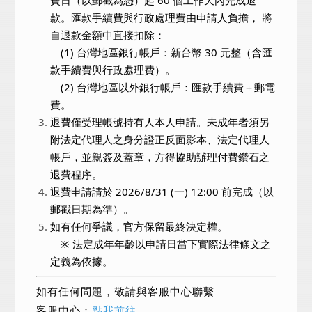
費日（以郵戳為憑）起 60 個工作天內完成退
款。匯款手續費與行政處理費由申請人負擔， 將
自退款金額中直接扣除：
(1) 台灣地區銀行帳戶：新台幣 30 元整（含匯
款手續費與行政處理費）。
(2) 台灣地區以外銀行帳戶：匯款手續費＋郵電
費。
退費僅受理帳號持有人本人申請。未成年者須另
附法定代理人之身分證正反面影本、法定代理人
帳戶，並親簽及蓋章，方得協助辦理付費鑽石之
退費程序。
退費申請請於 2026/8/31 (一) 12:00 前完成（以
郵戳日期為準）。
如有任何爭議，官方保留最終決定權。
※ 法定成年年齡以申請日當下實際法律條文之
定義為依據。
如有任何問題，敬請與客服中心聯繫
客服中心：
點我前往