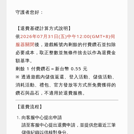
守護者您好：
【退費基礎計算方式說明】
依
2026年07月31日(五)中午12:00(GMT+8)伺
服器關閉
後，遊戲帳號內剩餘的付費鑽石並扣除
必要成本，取正整數並無條件捨去以作為退費金
額基準。
剩餘 1 付費鑽石＝新台幣 0.55 元
※ 透過遊戲內儲值返還、登入活動、儲值活動、
消耗活動、禮包、官方發放等方式所免費獲得的
鑽石與晶石，不適用於退費服務。
【退費流程】
向客服中心提出申請
請至客服中心提出退費申請，並提供您最近三筆
儲值紀錄以供核對身分。